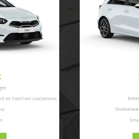
K
lgen
Beked
ect en TomTom LiveServices
Stoelverwar
rol
Smar
er