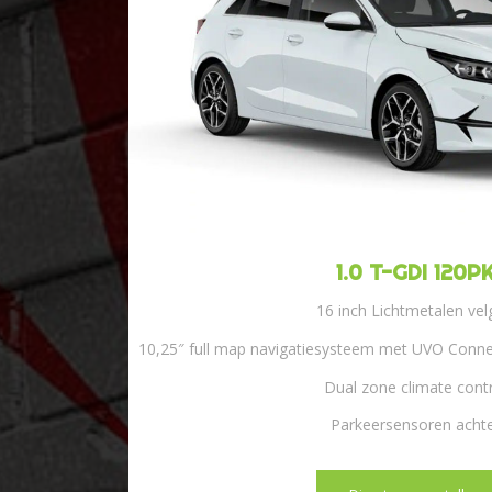
1.0 T-GDI 120P
16 inch Lichtmetalen ve
10,25″ full map navigatiesysteem met UVO Conn
Dual zone climate cont
Parkeersensoren acht