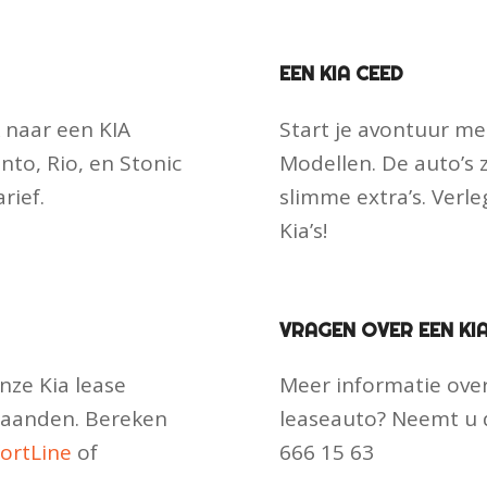
EEN KIA CEED
k naar een KIA
Start je avontuur met
nto, Rio, en Stonic
Modellen. De auto’s 
rief.
slimme extra’s. Verl
Kia’s!
VRAGEN OVER EEN KI
ze Kia lease
Meer informatie over 
maanden. Bereken
leaseauto? Neemt u d
ortLine
of
666 15 63