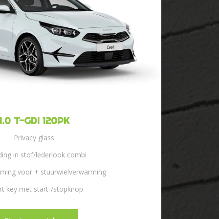
1.0 T-GDI 120PK
Privacy glass
ing in stof/lederlook combi
ming voor + stuurwielverwarming
t key met start-/stopknop