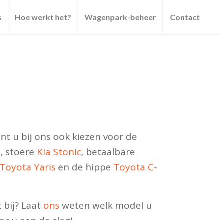
s
Hoe werkt het?
Wagenpark-beheer
Contact
nt u bij ons ook kiezen voor de
o
, stoere
Kia Stonic
, betaalbare
Toyota Yaris
en de hippe
Toyota C-
 bij? Laat
ons
weten welk model u