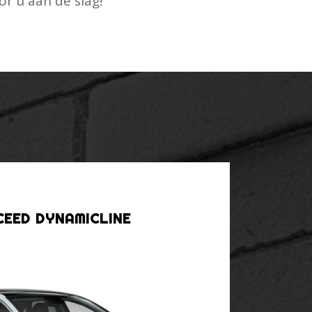
or u aan de slag!
CEED DYNAMICLINE