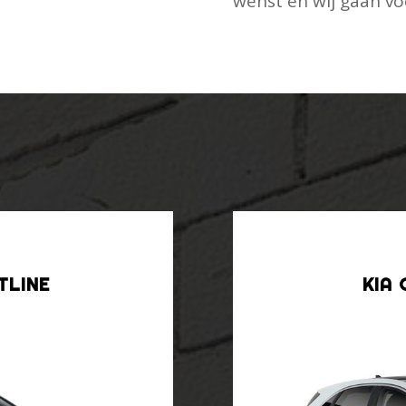
wenst en wij gaan vo
TLINE
KIA 